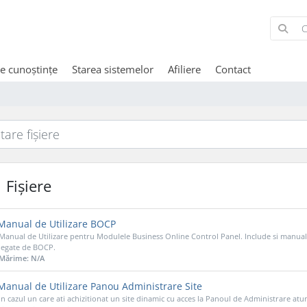
de cunoștințe
Starea sistemelor
Afiliere
Contact
Fișiere
anual de Utilizare BOCP
Manual de Utilizare pentru Modulele Business Online Control Panel. Include si manual d
legate de BOCP.
Mărime: N/A
anual de Utilizare Panou Administrare Site
In cazul un care ati achizitionat un site dinamic cu acces la Panoul de Administrare atu