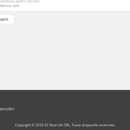
sistemului pentru situl dvs.
Mărime: N/A
napoi
erviciilor
Copyright © 2026 SC Real Life SRL. Toate drepturile rezervate.