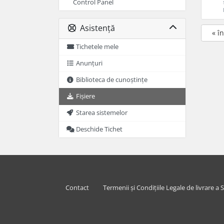
Control Panel
Asistență
« î
Tichetele mele
Anunțuri
Biblioteca de cunoștințe
Fișiere
Starea sistemelor
Deschide Tichet
Contact
Termenii și Condițiile Legale de livrare a S