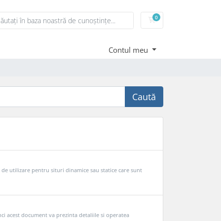
0
Coș de cumpărături
Contul meu
Caută
e utilizare pentru situri dinamice sau statice care sunt
nci acest document va prezinta detaliile si operatea