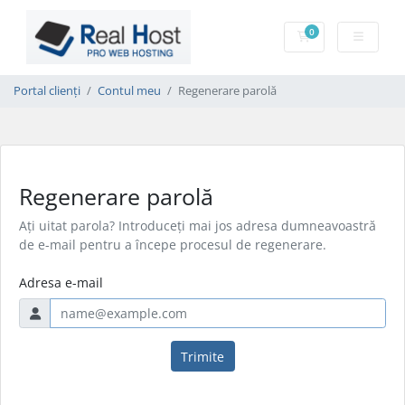
0
Coș de cumpărătu
Portal clienți
Contul meu
Regenerare parolă
Regenerare parolă
Ați uitat parola? Introduceți mai jos adresa dumneavoastră
de e-mail pentru a începe procesul de regenerare.
Adresa e-mail
Trimite