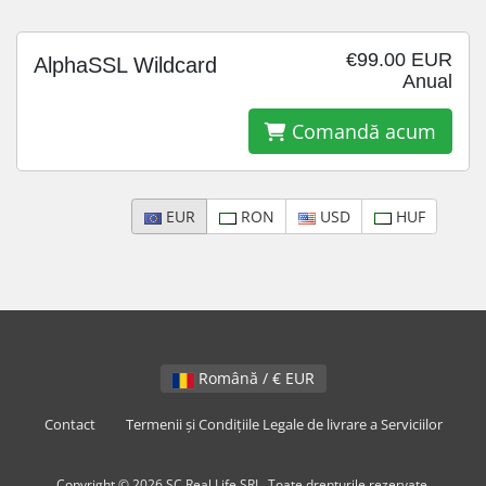
€99.00 EUR
AlphaSSL Wildcard
Anual
Comandă acum
EUR
RON
USD
HUF
Română / € EUR
Contact
Termenii și Condițiile Legale de livrare a Serviciilor
Copyright © 2026 SC Real Life SRL. Toate drepturile rezervate.