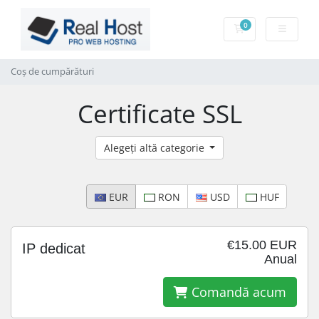
0
Coș de cumpărătu
Coș de cumpărături
Certificate SSL
Alegeți altă categorie
EUR
RON
USD
HUF
€15.00 EUR
IP dedicat
Anual
Comandă acum