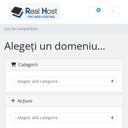
0
Coș de cumpărătu
Coș de cumpărături
Alegeți un domeniu...
Categorii
Acțiuni