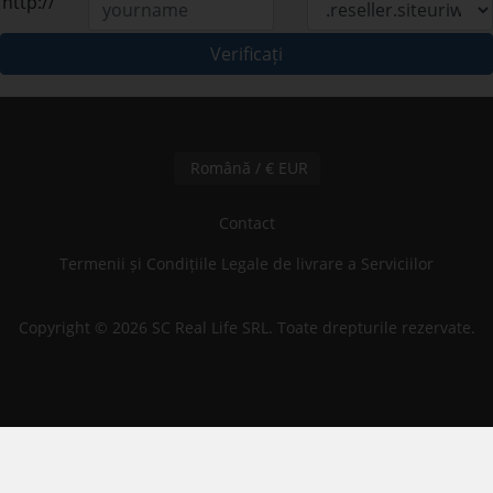
http://
Verificați
Română / € EUR
Contact
Termenii și Condițiile Legale de livrare a Serviciilor
Copyright © 2026 SC Real Life SRL. Toate drepturile rezervate.