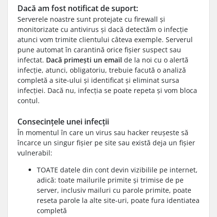
Dacă am fost notificat de suport:
Serverele noastre sunt protejate cu firewall și
monitorizate cu antivirus și dacă detectăm o infecție
atunci vom trimite clientului câteva exemple. Serverul
pune automat în carantină orice fișier suspect sau
infectat.
Dacă primești un email
de la noi cu o alertă
infecție, atunci, obligatoriu, trebuie facută o analiză
completă a site-ului și identificat și eliminat sursa
infecției. Dacă nu, infecția se poate repeta și vom bloca
contul.
Consecințele unei infecții
În momentul în care un virus sau hacker reușeste să
încarce un singur fișier pe site sau există deja un fișier
vulnerabil:
TOATE datele din cont devin vizibilile pe internet,
adică: toate mailurile primite și trimise de pe
server, inclusiv mailuri cu parole primite, poate
reseta parole la alte site-uri, poate fura identiatea
completă