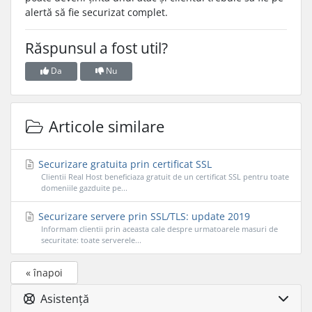
alertă să fie securizat complet.
Răspunsul a fost util?
Da
Nu
Articole similare
Securizare gratuita prin certificat SSL
Clientii Real Host beneficiaza gratuit de un certificat SSL pentru toate
domeniile gazduite pe...
Securizare servere prin SSL/TLS: update 2019
Informam clientii prin aceasta cale despre urmatoarele masuri de
securitate: toate serverele...
« înapoi
Asistență