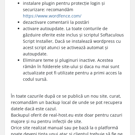
instalare plugin pentru protecție login și
securizare: recomandăm
https://www.wordfence.com/
dezactivare comentarii la postări
activare autoupdate. La toate conturile de
găzduire oferite este inclus și scriptul Softaculous
Script Installer, Dacă se instalează wordpress cu
acest script atunci se activează automat și
autoupdate.
Eliminare teme și pluginuri inactive. Acestea
rămân în folderele site-ului și daca nu mai sunt
actualizate pot fi utilizate pentru a primi acces la
codul sursă.
În toate cazurile după ce se publică un nou site, curat,
recomandăm un backup local de unde se pot recupera
datele dacă este cazul.
Backupul oferit de real-host.eu este doar pentru cazuri
majore și nu pentru infecții de site.
Orice site realizat manual sau pe bază la o platformă
poate deveni ținta unui atac și clientul trebuie să fie pe